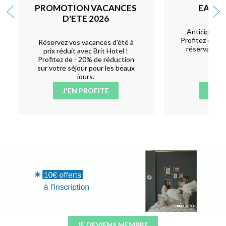
PROMOTION VACANCES
EARLY
D'ETE 2026
Anticipez, p
Profitez de 5 
Réservez vos vacances d'été à
réservant au
prix réduit avec Brit Hotel !
l'
Profitez de - 20% de réduction
sur votre séjour pour les beaux
jours.
J'EN PROFITE
J'EN
JE DEVIENS MEMBRE