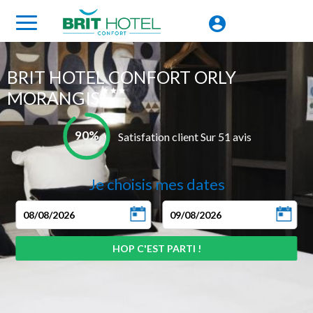
BRIT HOTEL CONFORT ORLY
MORANGIS
90%
Satisfation client Sur 51 avis
Je choisis mes dates