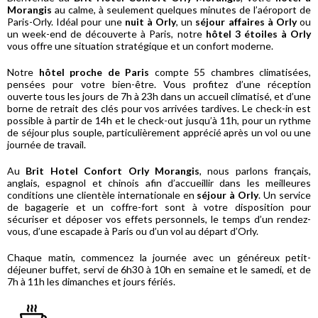
Morangis
au calme, à seulement quelques minutes de l’aéroport de
Paris-Orly. Idéal pour une
nuit à Orly
, un
séjour affaires à Orly
ou
un week-end de découverte à Paris, notre
hôtel 3 étoiles à Orly
vous offre une situation stratégique et un confort moderne.
Notre
hôtel proche de Paris
compte 55 chambres climatisées,
pensées pour votre bien-être. Vous profitez d’une réception
ouverte tous les jours de 7h à 23h dans un accueil climatisé, et d’une
borne de retrait des clés pour vos arrivées tardives. Le check-in est
possible à partir de 14h et le check-out jusqu’à 11h, pour un rythme
de séjour plus souple, particulièrement apprécié après un vol ou une
journée de travail.
Au
Brit Hotel Confort Orly Morangis
, nous parlons français,
anglais, espagnol et chinois afin d’accueillir dans les meilleures
conditions une clientèle internationale en
séjour à Orly
. Un service
de bagagerie et un coffre-fort sont à votre disposition pour
sécuriser et déposer vos effets personnels, le temps d’un rendez-
vous, d’une escapade à Paris ou d’un vol au départ d’Orly.
Chaque matin, commencez la journée avec un généreux petit-
déjeuner buffet, servi de 6h30 à 10h en semaine et le samedi, et de
7h à 11h les dimanches et jours fériés.