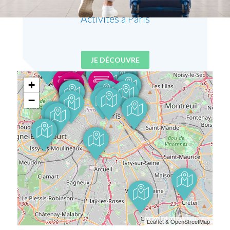
Activités à Paris
JE DÉCOUVRE
+
−
Leaflet & OpenStreetMap