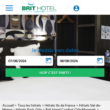
Je choisis mes dates
Accueil
>
Tous les hôtels
>
Hôtels Ile de France
>
Hôtels Val-de-
Marne
>
Hôtels Paris Orly
>
Brit Hotel Confort Orly Morangis
>