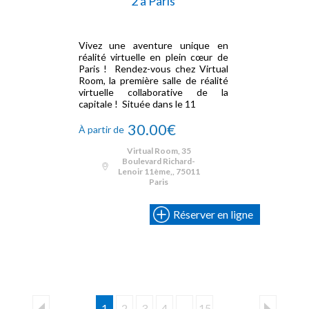
2 à Paris
Vivez une aventure unique en
réalité virtuelle en plein cœur de
Paris ! Rendez-vous chez Virtual
Room, la première salle de réalité
virtuelle collaborative de la
capitale ! Située dans le 11
30.00€
À partir de
Virtual Room, 35
Boulevard Richard-
Lenoir 11ème,, 75011
Paris
Réserver en ligne
1
2
3
4
...
15