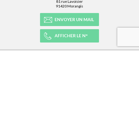
81 rue Lavoisier
91420 Morangis
ENVOYER UN MAIL
AFFICHER LE N°
NOTRE RÉSEAU
NOTRE EXPÉRIENCE
LÉGAL
NEWSLETTER
Abonnez-vous à la newsletter et recevez toutes les infos du réseau :